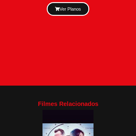
Ver Planos
Filmes Relacionados