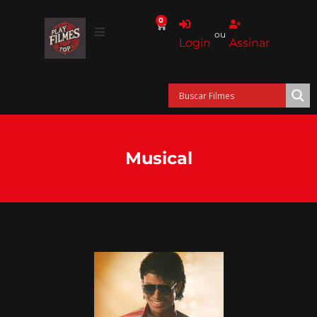
0
ou
Login
Assinar
Musical