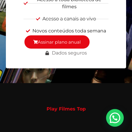
filmes
Acesso a canais ao vivo
Novos conteúdos toda semana
Assinar plano anual
Dados seguros
Play Filmes Top