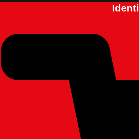
Ident