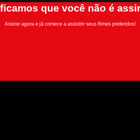
ificamos que você não é assi
Assine agora e já comece a assistrir seus filmes preferidos!