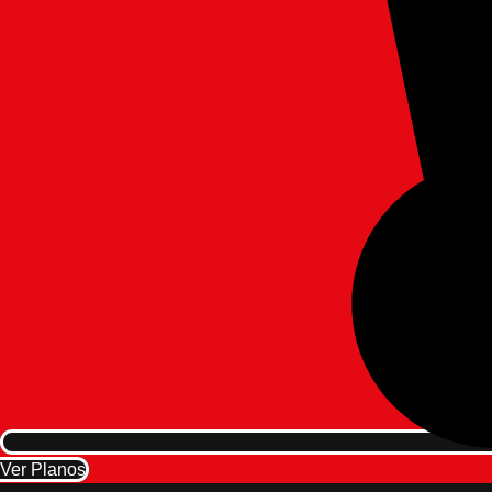
Ver Planos