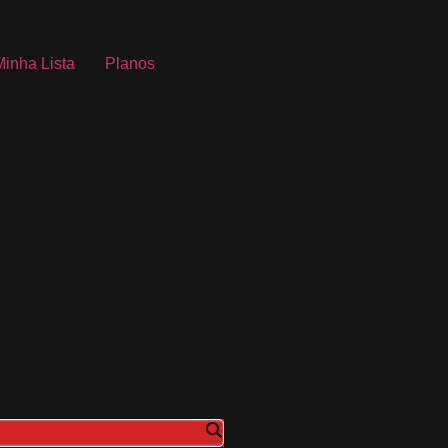
Minha Lista
Planos