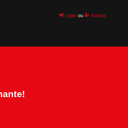
Login
ou
Assinar
nante!