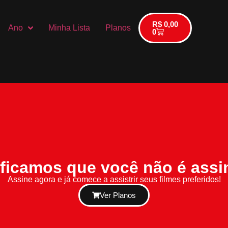
R$
0,00
Ano
Minha Lista
Planos
0
ificamos que você não é assi
Assine agora e já comece a assistrir seus filmes preferidos!
Ver Planos