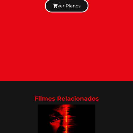
Ver Planos
Filmes Relacionados