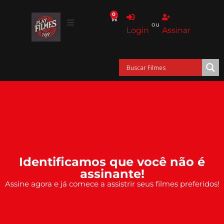
0
ou
Login
Assinar
Identificamos que você não é
assinante!
Assine agora e já comece a assistrir seus filmes preferidos!