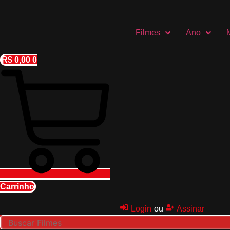
Ir
para
o
Filmes
Ano
conteúdo
R$
0,00
0
Carrinho
Login
ou
Assinar