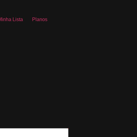
Minha Lista
Planos