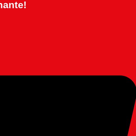
nante!