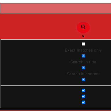
Exact matches only
Search in title
Search in content