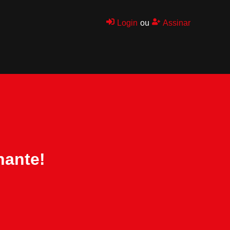
Login
ou
Assinar
nante!