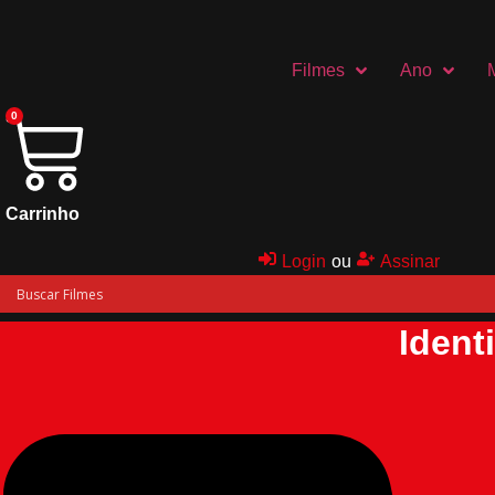
Ir
para
o
Filmes
Ano
conteúdo
0
Carrinho
Login
ou
Assinar
Ident