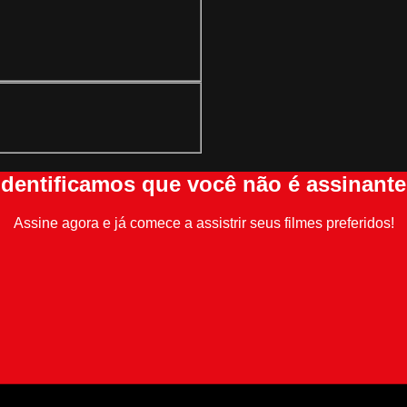
Identificamos que você não é assinante
Assine agora e já comece a assistrir seus filmes preferidos!