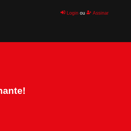
Login
ou
Assinar
nante!