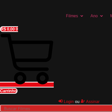
Ir
para
o
Filmes
Ano
conteúdo
R$
0,00
0
Carrinho
Login
ou
Assinar